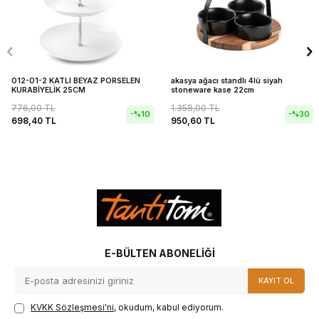
012-01-2 KATLI BEYAZ PORSELEN
akasya ağacı standlı 4lü siyah
KURABİYELİK 25CM
stoneware kase 22cm
776,00
TL
1.358,00
TL
-%
10
-%
30
698,40
TL
950,60
TL
E-BÜLTEN ABONELIĞI
KAYIT OL
KVKK Sözleşmesi'ni
, okudum, kabul ediyorum.