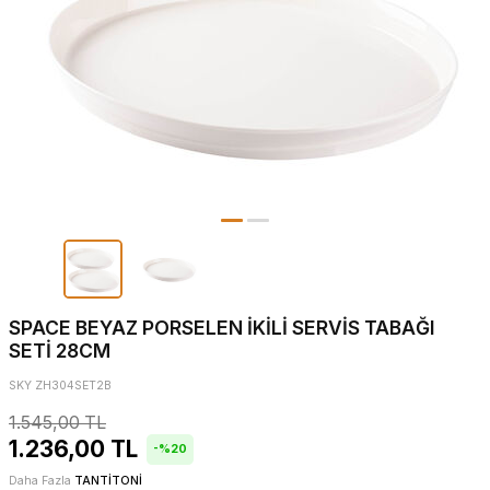
SPACE BEYAZ PORSELEN İKİLİ SERVİS TABAĞI
SETİ 28CM
SKY ZH304SET2B
1.545,00
TL
1.236,00
TL
-%
20
Daha Fazla
TANTİTONİ