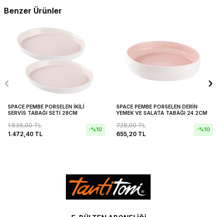
Benzer Ürünler
SPACE PEMBE PORSELEN İKİLİ
SPACE PEMBE PORSELEN DERİN
SERVİS TABAĞI SETİ 28CM
YEMEK VE SALATA TABAĞI 24.2CM
1.636,00
TL
728,00
TL
-%
10
-%
10
1.472,40
TL
655,20
TL