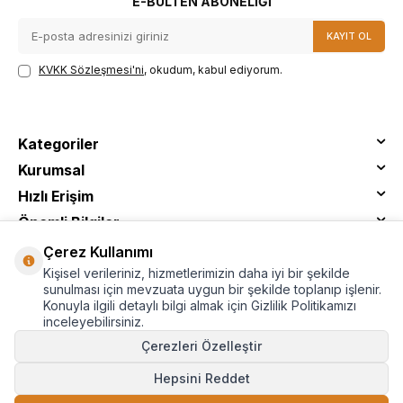
E-BÜLTEN ABONELIĞI
KAYIT OL
KVKK Sözleşmesi'ni
, okudum, kabul ediyorum.
Kategoriler
Kurumsal
Hızlı Erişim
Önemli Bilgiler
Çerez Kullanımı
Kişisel verileriniz, hizmetlerimizin daha iyi bir şekilde
sunulması için mevzuata uygun bir şekilde toplanıp işlenir.
Konuyla ilgili detaylı bilgi almak için Gizlilik Politikamızı
inceleyebilirsiniz.
Çerezleri Özelleştir
Hepsini Reddet
© Tantitoni - Tüm Hakları Saklıdır