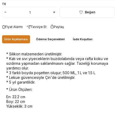
TK
Beğen
Fiyat Alarmı
Tavsiye Et
Paylaş
Ürün Açıklaması
Ödeme Seçenekleri
İade Koşulları
* Silikon malzemeden üretilmiştir.
* Katı ve sıvı yiyeceklerin buzdolabında veya rafta koku ve
sızdırma yapmadan saklanılmasını sağlar. Tazeliği korumaya
yardımcı olur.
* 3 farklı boyda poşetten oluşur; 500 ML, 1 L ve 1.5 L
* Lekue güvencesiyle Çin'de üretilmiştir.
* 5 yıl garantilidir.
* Ürün Ölçüleri:
En: 22.2 cm
Boy: 22 cm
Yükseklik: 3 cm