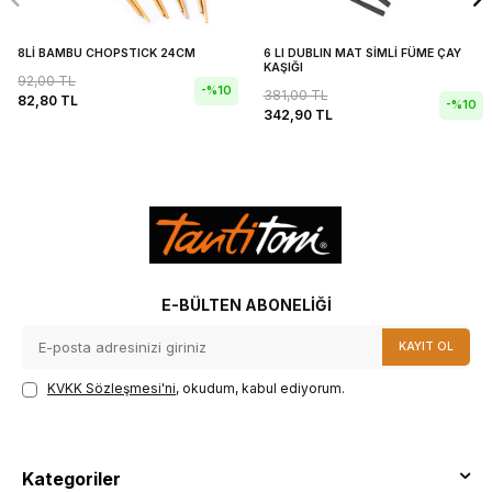
8Lİ BAMBU CHOPSTICK 24CM
6 LI DUBLIN MAT SİMLİ FÜME ÇAY
KAŞIĞI
92,00
TL
-%
10
381,00
TL
82,80
TL
-%
10
342,90
TL
E-BÜLTEN ABONELIĞI
KAYIT OL
KVKK Sözleşmesi'ni
, okudum, kabul ediyorum.
Kategoriler