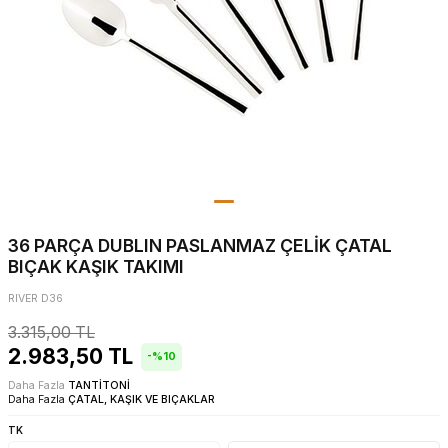
36 PARÇA DUBLIN PASLANMAZ ÇELİK ÇATAL
BIÇAK KAŞIK TAKIMI
RIVER D36
3.315,00
TL
2.983,50
TL
-%
10
Daha Fazla
TANTİTONİ
Daha Fazla
ÇATAL, KAŞIK VE BIÇAKLAR
TK