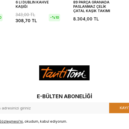
6 LI DUBLIN KAHVE
89 PARÇA GRANADA
KAŞIĞI
PASLANMAZ ÇELİK
ÇATAL KAŞIK TAKIMI
343,00
TL
0
-%
10
8.304,00
TL
308,70
TL
E-BÜLTEN ABONELIĞI
KAYI
Sözleşmesi'ni
, okudum, kabul ediyorum.