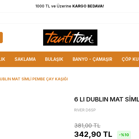
1000 TL ve Üzerine
KARGO BEDAVA!
LIK
SAKLAMA
BULAŞIK
BANYO - ÇAMAŞIR
ÇÖP KU
DUBLIN MAT SİMLİ PEMBE ÇAY KAŞIĞI
6 LI DUBLIN MAT SİM
RIVER D6SP
381,00
TL
342,90
TL
-%
10