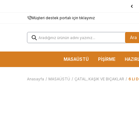
1000 TL ve Üzerine
KARGO BEDAVA!
Müşteri destek portalı için tıklayınız
Ara
MASAÜSTÜ
PİŞİRME
HAZIR
Anasayfa
/
MASAÜSTÜ
/
ÇATAL, KAŞIK VE BIÇAKLAR
/
6 LI 