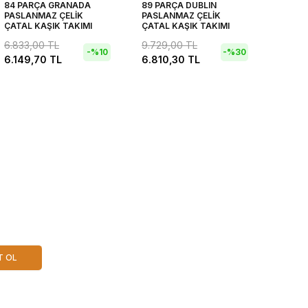
84 PARÇA GRANADA
89 PARÇA DUBLIN
84 PA
PASLANMAZ ÇELİK
PASLANMAZ ÇELİK
PASLA
ÇATAL KAŞIK TAKIMI
ÇATAL KAŞIK TAKIMI
ÇATAL
6.833,00
TL
9.729,00
TL
7.474
-%
10
-%
30
6.149,70
TL
6.810,30
TL
5.231
T OL