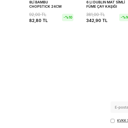
8Lİ BAMBU
6 LI DUBLIN MAT SİMLİ
CHOPSTICK 24CM
FÜME ÇAY KAŞIĞI
92,00
TL
381,00
TL
-%
10
-%
1
82,80
TL
342,90
TL
KVKK 