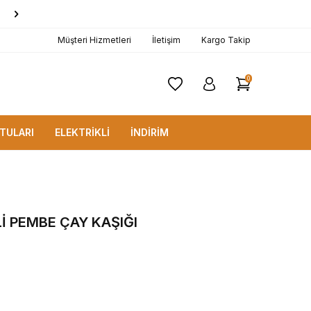
1000 TL ve Üzerine
KARGO BEDAVA!
Müşteri Hizmetleri
İletişim
Kargo Takip
0
TULARI
ELEKTRİKLİ
İNDİRİM
Lİ PEMBE ÇAY KAŞIĞI