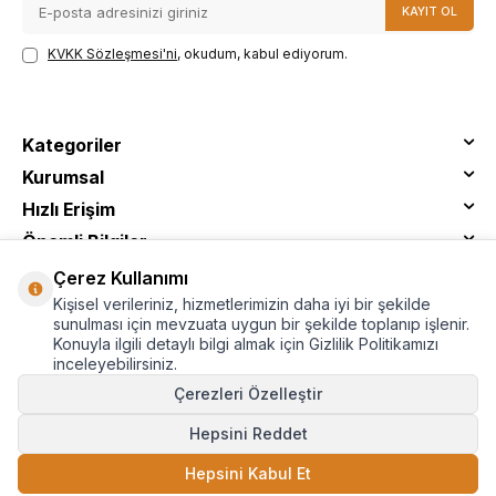
KAYIT OL
KVKK Sözleşmesi'ni
, okudum, kabul ediyorum.
Kategoriler
Kurumsal
Hızlı Erişim
Önemli Bilgiler
Çerez Kullanımı
Kişisel verileriniz, hizmetlerimizin daha iyi bir şekilde
sunulması için mevzuata uygun bir şekilde toplanıp işlenir.
Konuyla ilgili detaylı bilgi almak için Gizlilik Politikamızı
inceleyebilirsiniz.
Çerezleri Özelleştir
Hepsini Reddet
© Tantitoni - Tüm Hakları Saklıdır
Hepsini Kabul Et
SEPETE EKLE