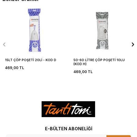
15LT ÇÖP POŞETİ 20Lİ - KOD D
50-60 LİTRE ÇÖP POŞETİ 10LU
(KOD H)
469,00
TL
469,00
TL
E-BÜLTEN ABONELIĞI