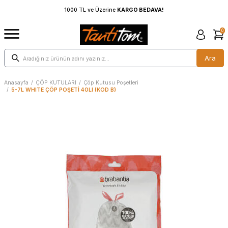
erine
KARGO BEDAVA!
1000 TL ve Üzerine
KARGO BED
0
Ara
Anasayfa
/
ÇÖP KUTULARI
/
Çöp Kutusu Poşetleri
/
5-7L WHITE ÇÖP POŞETİ 40LI (KOD B)