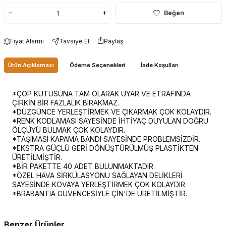
Beğen
Fiyat Alarmı
Tavsiye Et
Paylaş
Ürün Açıklaması
Ödeme Seçenekleri
İade Koşulları
*ÇÖP KUTUSUNA TAM OLARAK UYAR VE ETRAFINDA
ÇİRKİN BİR FAZLALIK BIRAKMAZ.
*DÜZGÜNCE YERLEŞTİRMEK VE ÇIKARMAK ÇOK KOLAYDIR.
*RENK KODLAMASI SAYESİNDE İHTİYAÇ DUYULAN DOĞRU
ÖLÇÜYÜ BULMAK ÇOK KOLAYDIR.
*TAŞIMASI KAPAMA BANDI SAYESİNDE PROBLEMSİZDİR.
*EKSTRA GÜÇLÜ GERİ DÖNÜŞTÜRÜLMÜŞ PLASTİKTEN
ÜRETİLMİŞTİR.
*BİR PAKETTE 40 ADET BULUNMAKTADIR.
*ÖZEL HAVA SİRKÜLASYONU SAĞLAYAN DELİKLERİ
SAYESİNDE KOVAYA YERLEŞTİRMEK ÇOK KOLAYDIR.
*BRABANTIA GÜVENCESİYLE ÇİN'DE ÜRETİLMİŞTİR.
Benzer Ürünler