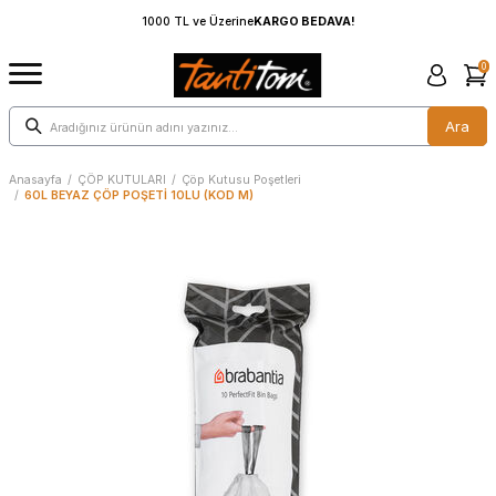
1000 TL ve Üzerine
KARGO BEDAVA!
0
Ara
Anasayfa
/
ÇÖP KUTULARI
/
Çöp Kutusu Poşetleri
/
60L BEYAZ ÇÖP POŞETİ 10LU (KOD M)