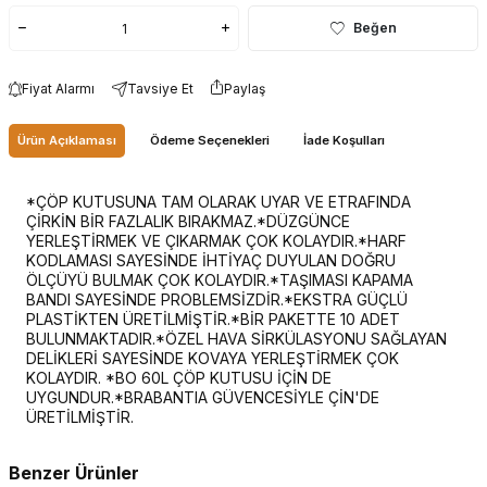
Beğen
Fiyat Alarmı
Tavsiye Et
Paylaş
Ürün Açıklaması
Ödeme Seçenekleri
İade Koşulları
*ÇÖP KUTUSUNA TAM OLARAK UYAR VE ETRAFINDA
ÇİRKİN BİR FAZLALIK BIRAKMAZ.*DÜZGÜNCE
YERLEŞTİRMEK VE ÇIKARMAK ÇOK KOLAYDIR.*HARF
KODLAMASI SAYESİNDE İHTİYAÇ DUYULAN DOĞRU
ÖLÇÜYÜ BULMAK ÇOK KOLAYDIR.*TAŞIMASI KAPAMA
BANDI SAYESİNDE PROBLEMSİZDİR.*EKSTRA GÜÇLÜ
PLASTİKTEN ÜRETİLMİŞTİR.*BİR PAKETTE 10 ADET
BULUNMAKTADIR.*ÖZEL HAVA SİRKÜLASYONU SAĞLAYAN
DELİKLERİ SAYESİNDE KOVAYA YERLEŞTİRMEK ÇOK
KOLAYDIR. *BO 60L ÇÖP KUTUSU İÇİN DE
UYGUNDUR.*BRABANTIA GÜVENCESİYLE ÇİN'DE
ÜRETİLMİŞTİR.
Benzer Ürünler