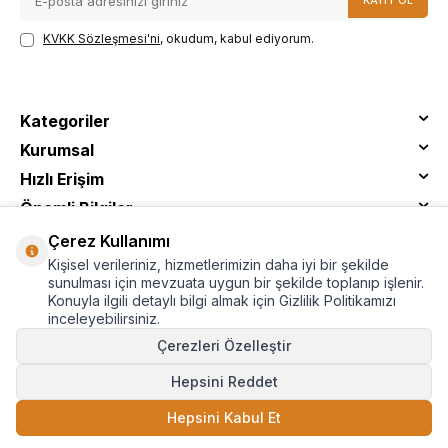
KAYIT OL
KVKK Sözleşmesi'ni
, okudum, kabul ediyorum.
Kategoriler
Kurumsal
Hızlı Erişim
Önemli Bilgiler
Çerez Kullanımı
Kişisel verileriniz, hizmetlerimizin daha iyi bir şekilde
sunulması için mevzuata uygun bir şekilde toplanıp işlenir.
Konuyla ilgili detaylı bilgi almak için Gizlilik Politikamızı
inceleyebilirsiniz.
Çerezleri Özelleştir
Hepsini Reddet
© Tantitoni - Tüm Hakları Saklıdır
Hepsini Kabul Et
SEPETE EKLE
T
-Soft
E-Ticaret
Sistemleriyle Hazırlanmıştır.