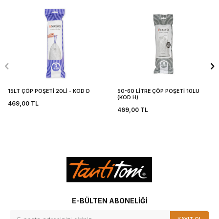
15LT ÇÖP POŞETİ 20Lİ - KOD D
50-60 LİTRE ÇÖP POŞETİ 10LU
(KOD H)
469,00
TL
469,00
TL
E-BÜLTEN ABONELIĞI