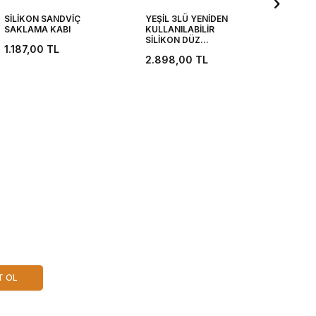
SİLİKON SANDVİÇ
YEŞİL 3LÜ YENİDEN
GRİ C
SAKLAMA KABI
KULLANILABİLİR
394,
SİLİKON DÜZ
1.187,00
TL
SAKLAMA POŞETİ SETİ
2.898,00
TL
T OL