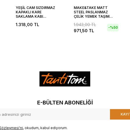
YEŞİL CAM SIZDIRMAZ
MAKE&TAKE MATT
KAPAKLI KARE
STEEL PASLANMAZ
SAKLAMA KABI
ÇELİK YEMEK TAŞIMA
1100ML
KABI 1.1L
1.318,00
TL
1.943,00
TL
-%
50
971,50
TL
E-BÜLTEN ABONELIĞI
KAYI
Sözleşmesi'ni
, okudum, kabul ediyorum.