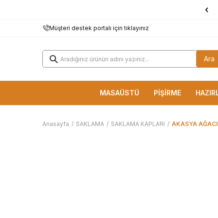
1000 TL ve Üzerine
KARGO BEDAVA!
Müşteri destek portalı için tıklayınız
Ara
MASAÜSTÜ
PİŞİRME
HAZIR
Anasayfa
/
SAKLAMA
/
SAKLAMA KAPLARI
/
AKASYA AĞACI