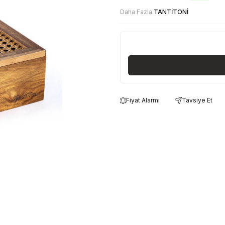
Daha Fazla
TANTİTONİ
Fiyat Alarmı
Tavsiye Et