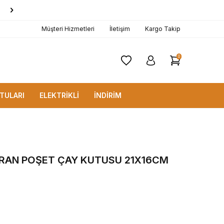
1000 TL ve Üzerine
KARGO BEDAVA!
Müşteri Hizmetleri
İletişim
Kargo Takip
0
TULARI
ELEKTRİKLİ
İNDİRİM
RAN POŞET ÇAY KUTUSU 21X16CM