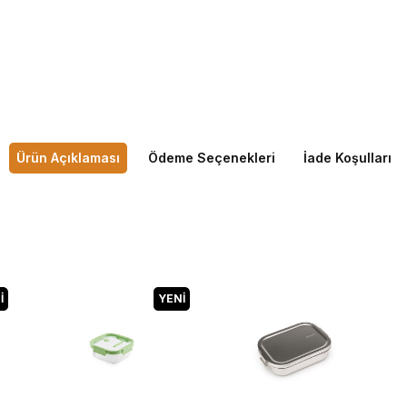
Ürün Açıklaması
Ödeme Seçenekleri
İade Koşulları
I
YENI