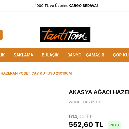
1000 TL ve Üzerine
KARGO BEDAVA!
LIK
SAKLAMA
BULAŞIK
BANYO - ÇAMAŞIR
ÇÖP KU
 HAZERAN POŞET ÇAY KUTUSU 21X16CM
AKASYA AĞACI HAZE
WOOD BB02121AD1
614,00
TL
552,60
TL
-%
10