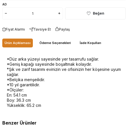
AD
Beğen
Fiyat Alarmı
Tavsiye Et
Paylaş
Ürün Açıklaması
Ödeme Seçenekleri
İade Koşulları
*Düz arka yüzeyi sayesinde yer tasarrufu sağlar.
*Geniş kapağı sayesinde boşaltmak kolaydır.
*Şık ve zarif tasarımı evinizin ve ofisinizin her köşesine uyum
sağlar.
*Belçika menşeilidir.
*10 yıl garantilidir.
*Ölçüler:
En: 54.1 cm
Boy: 36.3 cm
Yükseklik: 65.2 cm
Benzer Ürünler