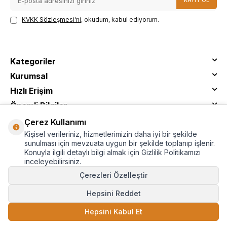
KAYIT OL
KVKK Sözleşmesi'ni
, okudum, kabul ediyorum.
Kategoriler
Kurumsal
Hızlı Erişim
Önemli Bilgiler
Çerez Kullanımı
Kişisel verileriniz, hizmetlerimizin daha iyi bir şekilde
sunulması için mevzuata uygun bir şekilde toplanıp işlenir.
Konuyla ilgili detaylı bilgi almak için Gizlilik Politikamızı
inceleyebilirsiniz.
Çerezleri Özelleştir
Hepsini Reddet
© Tantitoni - Tüm Hakları Saklıdır
Hepsini Kabul Et
SEPETE EKLE
T
-Soft
E-Ticaret
Sistemleriyle Hazırlanmıştır.