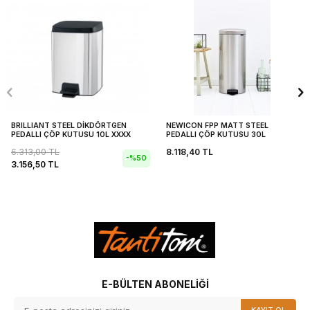
BRILLIANT STEEL DİKDÖRTGEN
NEWICON FPP MATT STEEL
PEDALLI ÇÖP KUTUSU 10L XXXX
PEDALLI ÇÖP KUTUSU 30L
6.313,00
TL
8.118,40
TL
-%
50
3.156,50
TL
E-BÜLTEN ABONELIĞI