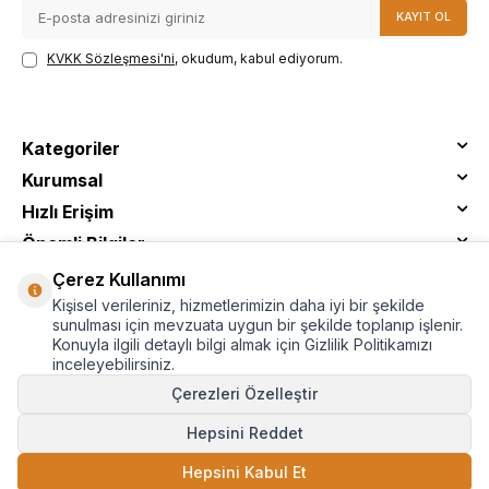
KAYIT OL
KVKK Sözleşmesi'ni
, okudum, kabul ediyorum.
Kategoriler
Kurumsal
Hızlı Erişim
Önemli Bilgiler
Çerez Kullanımı
Kişisel verileriniz, hizmetlerimizin daha iyi bir şekilde
sunulması için mevzuata uygun bir şekilde toplanıp işlenir.
Konuyla ilgili detaylı bilgi almak için Gizlilik Politikamızı
inceleyebilirsiniz.
Çerezleri Özelleştir
Hepsini Reddet
© Tantitoni - Tüm Hakları Saklıdır
Hepsini Kabul Et
SEPETE EKLE