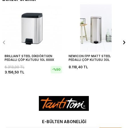
BRILLIANT STEEL DİKDÖRTGEN
NEWICON FPP MATT STEEL
PEDALLI ÇÖP KUTUSU 10L XXXX
PEDALLI ÇÖP KUTUSU 30L
6.313,00
TL
8.118,40
TL
-%
50
3.156,50
TL
E-BÜLTEN ABONELIĞI