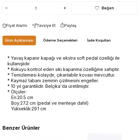
Beğen
Fiyat Alarmı
Tavsiye Et
Paylaş
Ürün Açıklaması
Ödeme Seçenekleri
İade Koşulları
* Yavaş kapanır kapağı ve ekstra soft pedal özelliği ile
kullanışlıdır.
* Kokuyu kontrol eden sıkı kapanma özelliğine sahiptir.
* Temizlemesi kolaydır, çıkarılabilir kovası mevcuttur.
* Kaymaz tabanı zeminin çizilmesini engeller.
* 10 yıl garantilidir. Belçika'da üretilmiştir.
* Ölçüler:
En:20.5 cm
Boy:27.2 cm (pedal ve menteşe dahil)
Yükseklik:29.1 cm
Benzer Ürünler