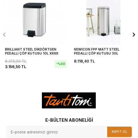
BRILLIANT STEEL DİKDÖRTGEN
NEWICON FPP MATT STEEL
PEDALLI ÇÖP KUTUSU 10L XXXX
PEDALLI ÇÖP KUTUSU 30L
6.313,00
TL
8.118,40
TL
-%
50
3.156,50
TL
E-BÜLTEN ABONELIĞI
KAYIT OL