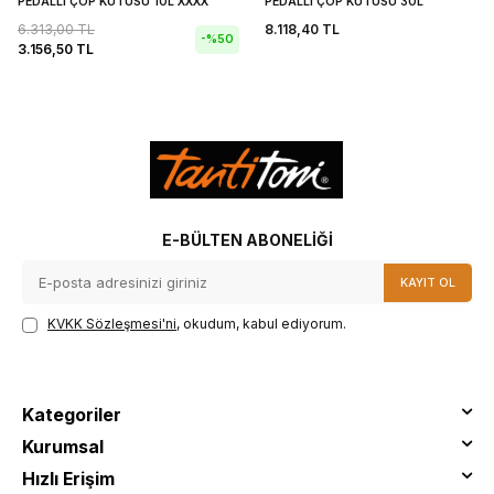
PEDALLI ÇÖP KUTUSU 10L XXXX
PEDALLI ÇÖP KUTUSU 30L
6.313,00
TL
8.118,40
TL
-%
50
3.156,50
TL
E-BÜLTEN ABONELIĞI
KAYIT OL
KVKK Sözleşmesi'ni
, okudum, kabul ediyorum.
Kategoriler
Kurumsal
Hızlı Erişim