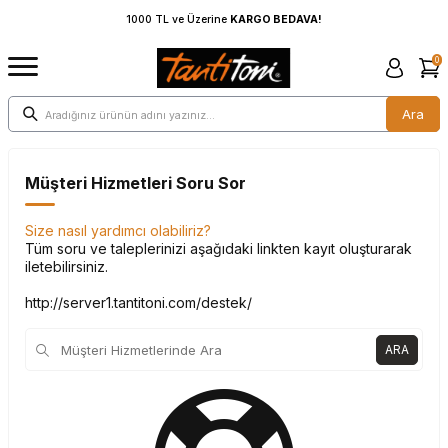
1000 TL ve Üzerine
KARGO BEDAVA!
1000 TL 
0
Ara
Müşteri Hizmetleri Soru Sor
Size nasıl yardımcı olabiliriz?
Tüm soru ve taleplerinizi aşağıdaki linkten kayıt oluşturarak
iletebilirsiniz.
http://server1.tantitoni.com/destek/
ARA